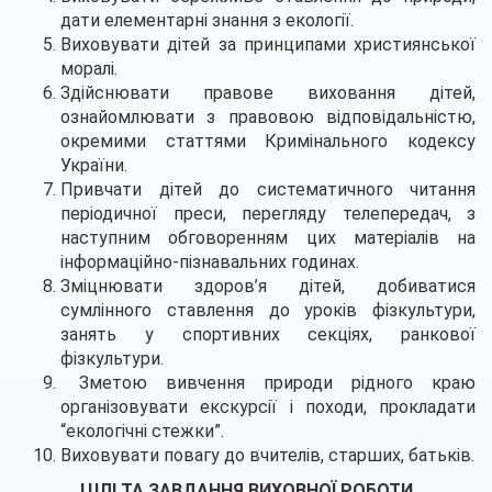
дати елементарні знання з екології.
Виховувати дітей за принципами християнської
моралі.
Здійснювати правове виховання дітей,
ознайомлювати з правовою відповідальністю,
окремими статтями Кримінального кодексу
України.
Привчати дітей до систематичного читання
періодичної преси, перегляду телепередач, з
наступним обговоренням цих матеріалів на
інформаційно-пізнавальних годинах.
Зміцнювати здоров’я дітей, добиватися
сумлінного ставлення до уроків фізкультури,
занять у спортивних секціях, ранкової
фізкультури.
Зметою вивчення природи рідного краю
організовувати екскурсії і походи, прокладати
“екологічні стежки”.
Виховувати повагу до вчителів, старших, батьків.
ЦІЛІ ТА ЗАВДАННЯ ВИХОВНОЇ РОБОТИ