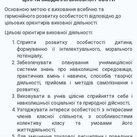
Основною метою є виховання всебічно та
гармонійного розвитку особистості відповідно до
цільових орієнтирів виховної діяльності.
Цільові орієнтири виховної діяльності:
Сприяти розвитку особистості дитини,
формуванню її інтелектуального, морального
потенціалу;
Забезпечувати опанування учнямицілісної
системи знань про навколишнє середовище,
практичних вмінь і навичок, способів творчої
діяльності, прийомів і методів самопізнання і
розвитку;
Виховувати в учнів цілісне сприйняття себе і
навколишньої соціальної та природної дійсності;
Узгоджувати інтереси особистості з інтересами
членів класної спільноти, з особливостями
колективу класу та умовами його
життєдіяльності;
Для зміцнення трудової дисципліни і поведінки